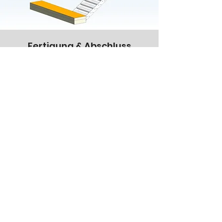
Fertigung & Abschluss
Wir produzieren mit modernster
Technik gepaart mit Handwerkskunst
und bieten eine professionelle
Montage an. Dank unserer Expertise
garantieren wir höchste Qualität und
Präzision in jedem Projekt.
Unser
Qualitätsversprechen
Bei kreativMetallbau OG legen wir
großen Wert auf Qualität und